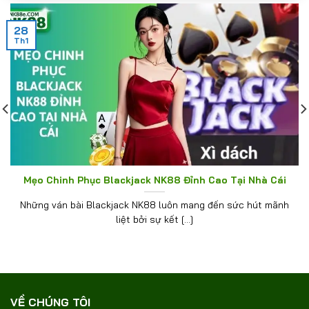
Tên thông tin
Nội dung
28
Thương hiệu
NK88
Th1
Năm ra mắt
2015
Trụ sở
Manila, Philippines
Số lượng hội viên
4.2 triệu
Lượt truy cập trung bình/ngày
210000
Tăng trưởng hội viên
10000 mỗi tháng
Số lượng game
400+ liên tục cập nhật
Mẹo Chinh Phục Blackjack NK88 Đỉnh Cao Tại Nhà Cái
Những ván bài Blackjack NK88 luôn mang đến sức hút mãnh
liệt bởi sự kết [...]
VỀ CHÚNG TÔI