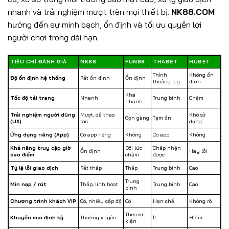
nhanh và trải nghiệm mượt trên mọi thiết bị.
NK88.COM
hướng đến sự minh bạch, ổn định và tối ưu quyền lợi
người chơi trong dài hạn.
TIÊU CHÍ ĐÁNH GIÁ
NK88
FUN88
THABET
HUBET
Thỉnh
Không ổn
Độ ổn định hệ thống
Rất ổn định
Ổn định
thoảng lag
định
Khá
Tốc độ tải trang
Nhanh
Trung bình
Chậm
nhanh
Trải nghiệm người dùng
Mượt, dễ thao
Khó sử
Gọn gàng
Tạm ổn
(UX)
tác
dụng
Ứng dụng riêng (App)
Có app riêng
Không
Có app
Không
Khả năng truy cập giờ
Đôi lúc
Chấp nhận
Ổn định
Hay lỗi
cao điểm
chậm
được
Tỷ lệ lỗi giao dịch
Rất thấp
Thấp
Trung bình
Cao
Trung
Min nạp / rút
Thấp, linh hoạt
Trung bình
Cao
bình
Chương trình khách VIP
Có, nhiều cấp độ
Có
Hạn chế
Không rõ
Theo sự
Khuyến mãi định kỳ
Thường xuyên
Ít
Hiếm
kiện