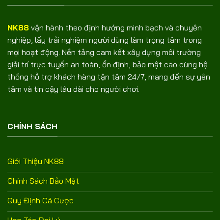
NK88 là thương hiệu hàng đầu được yêu thích
NK88
vận hành theo định hướng minh bạch và chuyên
Lịch sử phát triển
nghiệp, lấy trải nghiệm người dùng làm trọng tâm trong
Thương hiệu có chặng đường phát triển mạnh mẽ nhờ
mọi hoạt động. Nền tảng cam kết xây dựng môi trường
vào hàng loạt sự đầu tư chỉn chu, cụ thể các giai
giải trí trực tuyến an toàn, ổn định, bảo mật cao cùng hệ
đoạn:
thống hỗ trợ khách hàng tận tâm 24/7, mang đến sự yên
tâm và tin cậy lâu dài cho người chơi.
Giai
đoạ
Nội dung phát triển
n
NK88.Com
chính thức ra mắt thị trường, tập trung xây dựng nền tảng
2015
CHÍNH SÁCH
trực tuyến và định hướng mở rộng dài hạn tại khu vực châu Á.
2016
Thương hiệu mở rộng thị trường sang Việt Nam, Thái Lan, Singapore,
-
Campuchia, Đài Loan,… ghi nhận lượng hội viên tăng nhanh.
2018
Giới Thiệu NK88
2019
Giai đoạn dịch COVID khiến nhu cầu giải trí online tăng mạnh, số thành
-
viên năm 2021 vượt mốc 2.5 triệu người.
2021
Chính Sách Bảo Mật
2021
NK88
duy trì đà tăng trưởng đều đặn, được đánh giá nằm trong top 10
-
Quy Định Cá Cược
nhà cái châu Á uy tín, hoạt động vững mạnh hơn.
nay