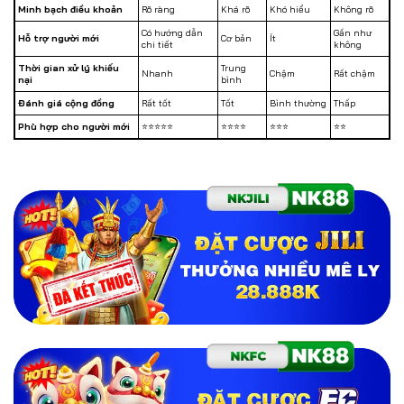
Minh bạch điều khoản
Rõ ràng
Khá rõ
Khó hiểu
Không rõ
Có hướng dẫn
Gần như
Hỗ trợ người mới
Cơ bản
Ít
chi tiết
không
Thời gian xử lý khiếu
Trung
Nhanh
Chậm
Rất chậm
nại
bình
Đánh giá cộng đồng
Rất tốt
Tốt
Bình thường
Thấp
Phù hợp cho người mới
⭐⭐⭐⭐⭐
⭐⭐⭐⭐
⭐⭐⭐
⭐⭐